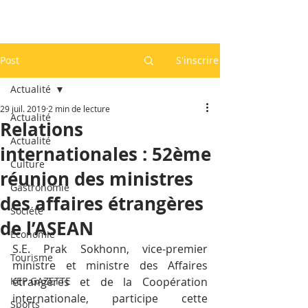
Post
S'inscrire
Actualité
29 juil. 2019
2 min de lecture
Actualité
Relations
Actualité
internationales : 52ème
Culture
réunion des ministres
Gastronomie
des affaires étrangères
Société
de l’ASEAN
Economie
S.E. Prak Sokhonn, vice-premier 
Tourisme
ministre et ministre des Affaires 
KEP GAZETTE
étrangères et de la Coopération 
internationale, participe cette 
Sports