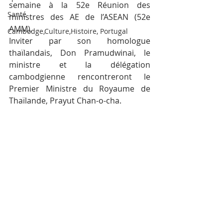
semaine à la 52e Réunion des 
Santé
ministres des AE de l’ASEAN (52e 
AMM).
Cambodge,Culture,Histoire, Portugal
Inviter par son homologue 
thaïlandais, Don Pramudwinai, le 
ministre et la délégation 
cambodgienne rencontreront le 
Premier Ministre du Royaume de 
Thaïlande, Prayut Chan-o-cha.