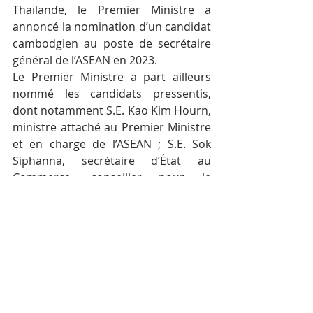
Thaïlande, le Premier Ministre a 
annoncé la nomination d’un candidat 
cambodgien au poste de secrétaire 
général de l’ASEAN en 2023.
Le Premier Ministre a part ailleurs 
nommé les candidats pressentis, 
dont notamment S.E. Kao Kim Hourn, 
ministre attaché au Premier Ministre 
et en charge de l’ASEAN ; S.E. Sok 
Siphanna, secrétaire d’État au 
Commerce, conseiller pour le 
gouvernement et président de 
l’Institution asiatique (Asian Vision 
Institute) ; ainsi que S.E. Mme Soeung 
Rathchavy, Ambassadrice du 
Cambodge au Royaume-Uni.
Pour rappel, le secrétaire général de 
l’ASEAN est nommé par le Sommet de 
l’ASEAN pour un terme non 