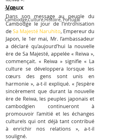
Vœux
Santé
Dans son message au peuple du 
Cambodge,Culture,Histoire, Portugal
Cambodge le jour de l’intronisation 
de 
Sa Majesté Naruhito
, Empereur du 
Japon, le 1er mai, Mr. l’ambassadeur 
a déclaré qu’aujourd’hui la nouvelle 
ère de Sa Majesté, appelée « Reiwa », 
commençait. « Reiwa » signifie « La 
culture se développera lorsque les 
cœurs des gens sont unis en 
harmonie », a-t-il expliqué. « J’espère 
sincèrement que durant la nouvelle 
ère de Reiwa, les peuples japonais et 
cambodgien continueront à 
promouvoir l’amitié et les échanges 
culturels qui ont déjà tant contribué 
à enrichir nos relations », a-t-il 
souligné.