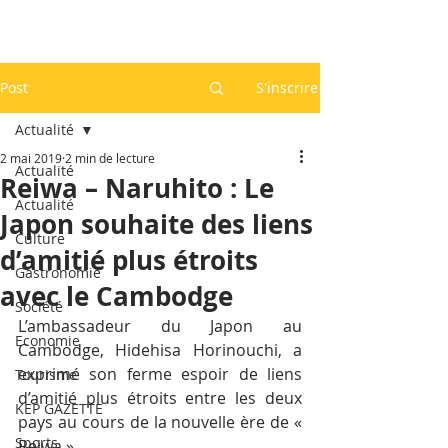
Post
S'inscrire
Actualité
2 mai 2019
2 min de lecture
Actualité
Reiwa – Naruhito : Le
Actualité
Japon souhaite des liens
Culture
d’amitié plus étroits
Gastronomie
avec le Cambodge
Société
L’ambassadeur du Japon au 
Economie
Cambodge, Hidehisa Horinouchi, a 
exprimé son ferme espoir de liens 
Tourisme
d’amitié plus étroits entre les deux 
KEP GAZETTE
pays au cours de la nouvelle ère de « 
Sports
Reiwa ».