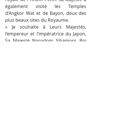
également visité les Temples 
d’Angkor Wat et de Bayon, deux des 
plus beaux sites du Royaume.
« Je souhaite à Leurs Majestés, 
l’empereur et l’impératrice du Japon, 
Sa Majesté Norodom Sihamoni, Roi 
du Cambodge, Sa Majesté la Reine-
Mère Norodom Monineath Sihanouk, 
ainsi que la famille royale et le peuple 
du Cambodge, bonne santé, 
longévité et bonheur. Je voudrais 
aussi exprimer mon espoir de l’amitié 
plus étroite entre le Japon et le 
Cambodge au cours de la nouvelle 
ère », a conclu Hidehisa Horinouchi.