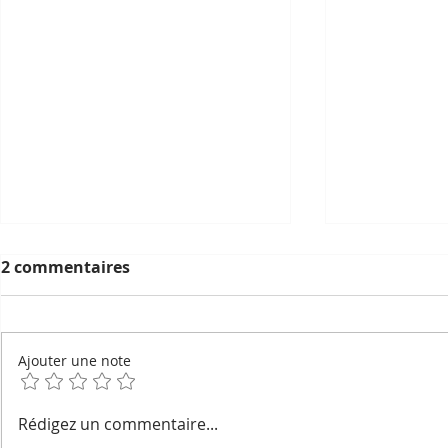
2 commentaires
Ajouter une note
Geckos devins, esprits du
La pétanqu
Rédigez un commentaire...
foyer et noms secrets :
l'ombre du