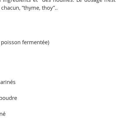
 chacun, “thyme, thoy”..
e poisson fermentée)
arinés
 poudre
iné