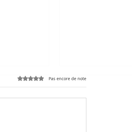
Noté 0 étoile sur 5.
Pas encore de note
e, sport-roi à
Bou Meng : le peintre qu
 Stade
a survécu en dessinant 