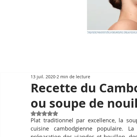
13 juil. 2020
2 min de lecture
Recette du Camb
ou soupe de noui
Noté NaN étoiles sur 5.
Plat traditionnel par excellence, la so
cuisine cambodgienne populaire. La r
préparation des viandes et bouillon, des