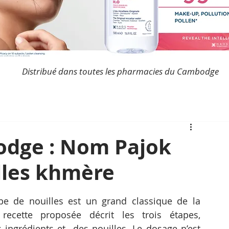
Distribué dans toutes les pharmacies du Cambodge
odge : Nom Pajok
lles khmère
upe de nouilles est un grand classique de la 
ecette proposée décrit les trois étapes, 
 ingrédients et  des nouilles. Le dosage n’est 