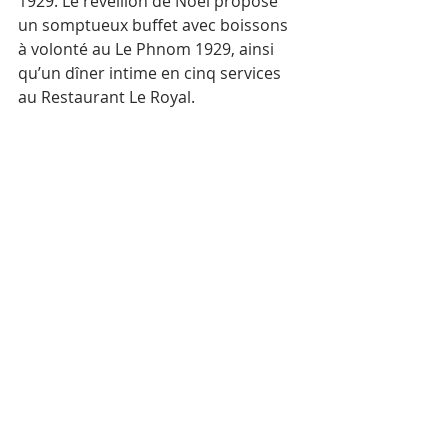
1929. Le réveillon de Noël propose 
un somptueux buffet avec boissons 
à volonté au Le Phnom 1929, ainsi 
qu’un dîner intime en cinq services 
au Restaurant Le Royal.
Le jour de Noël se déroule autour 
d’un grand brunch dans le hall, 
proposant des fruits de mer frais, un 
carvery en direct, des fromages 
artisanaux, des desserts faits main 
et les voix d’une chorale d’enfants, 