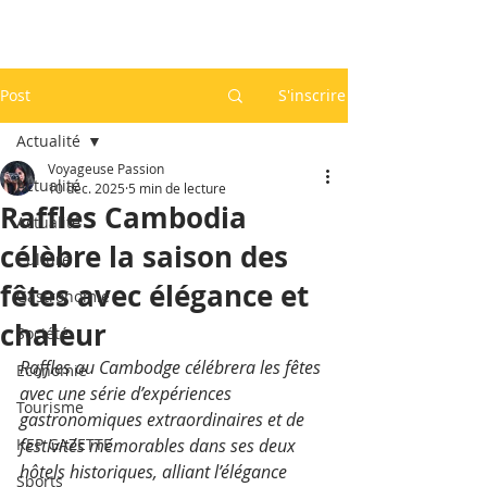
Post
S'inscrire
Actualité
Voyageuse Passion
Actualité
10 déc. 2025
5 min de lecture
Raffles Cambodia
Actualité
célèbre la saison des
Culture
fêtes avec élégance et
Gastronomie
chaleur
Société
Raffles au Cambodge célébrera les fêtes 
Economie
avec une série d’expériences 
Tourisme
gastronomiques extraordinaires et de 
KEP GAZETTE
festivités mémorables dans ses deux 
hôtels historiques, alliant l’élégance 
Sports