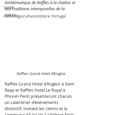
emblématique de Raffles à la chaleur et 
Santé
aux traditions intemporelles de la 
saison
.
Cambodge,Culture,Histoire, Portugal
Raffles Grand Hotel d’Angkor
Raffles Grand Hotel d’Angkor à Siem 
Reap et Raffles Hotel Le Royal à 
Phnom Penh présenteront chacun 
un calendrier d’événements 
distinctif, invitant les clients et la 
communauté locale à célébrer Noël 