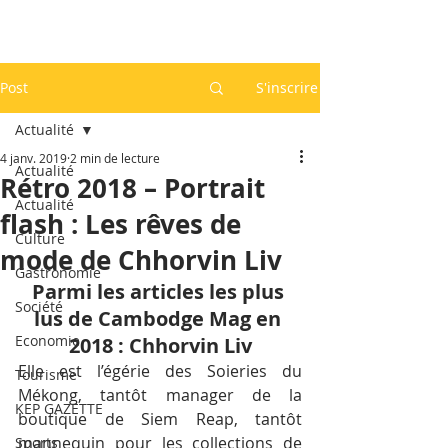
Post
S'inscrire
Actualité
4 janv. 2019
2 min de lecture
Actualité
Rétro 2018 – Portrait
Actualité
flash : Les rêves de
Culture
mode de Chhorvin Liv
Gastronomie
Parmi les articles les plus 
Société
lus de Cambodge Mag en 
Economie
2018 : Chhorvin Liv
Elle est l’égérie des Soieries du 
Tourisme
Mékong, tantôt manager de la 
KEP GAZETTE
boutique de Siem Reap, tantôt 
mannequin pour les collections de 
Sports