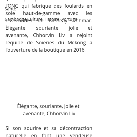
l’ONG qui fabrique des foulards en 
Santé
soie haut-de-gamme avec les 
Cambodge,Culture,Histoire, Portugal
tisserandes de Banteay Chhmar. 
Élégante, souriante, jolie et 
avenante, Chhorvin Liv a rejoint 
l’équipe de Soieries du Mékong à 
l’ouverture de la boutique en 2016.
Élégante, souriante, jolie et 
avenante, Chhorvin Liv
Si son sourire et sa décontraction 
naturelle en font une vendeuse 