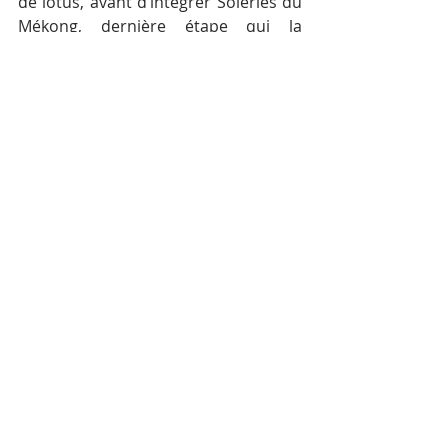
de lotus, avant d’intégrer Soieries du 
Mékong, dernière étape qui la 
rapproche peut-être un peu plus de 
ses grands rêves de mode, de 
confection et de création…
Égérie des Soieries du Mékong, 
tantôt manager de la boutique de 
Siem Reap, tantôt mannequin pour 
les collections de l’ONG