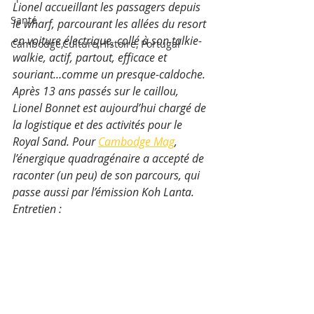
Lionel accueillant les passagers depuis 
Santé
le wharf, parcourant les allées du resort 
en voiture électrique, collé à son talkie-
Cambodge,Culture,Histoire, Portugal
walkie, actif, partout, efficace et 
souriant…comme un presque-caldoche. 
Après 13 ans passés sur le caillou, 
Lionel Bonnet est aujourd’hui chargé de 
la logistique et des activités pour le 
Royal Sand. Pour 
Cambodge Mag
, 
l’énergique quadragénaire a accepté de 
raconter (un peu) de son parcours, qui 
passe aussi par l’émission Koh Lanta. 
Entretien :