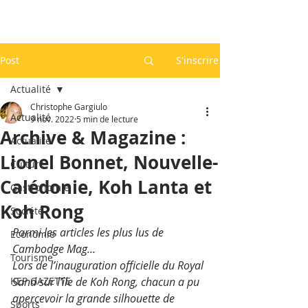
Post
S'inscrire
Actualité
Christophe Gargiulo
Actualité
9 nov. 2022
5 min de lecture
Archive & Magazine :
Actualité
Lionel Bonnet, Nouvelle-
Culture
Calédonie, Koh Lanta et
Gastronomie
Koh Rong
Société
Parmi les articles les plus lus de 
Economie
Cambodge Mag...
Tourisme
Lors de l’inauguration officielle du Royal 
KEP GAZETTE
Sand sur l’île de Koh Rong, chacun a pu 
apercevoir la grande silhouette de 
Sports