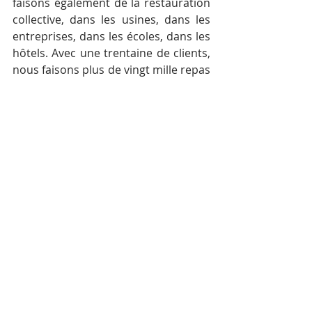
faisons également de la restauration 
collective, dans les usines, dans les 
entreprises, dans les écoles, dans les 
hôtels. Avec une trentaine de clients, 
nous faisons plus de vingt mille repas 
par jour.
Troisième axe de restauration, nous 
exploitons à présent des 
concessions, principalement avec les 
aéroports. Nous sommes 
concessionnaires principaux de 
Cambodia Airports. D’une offre très 
limitée au départ, nous sommes 
aussi devenus un groupe 
gestionnaire de marques et de 
concepts de restauration.
Pour la restauration en ville, nous 
avons lancé les restaurants chinois, 
puis les restaurants italiens. Le 