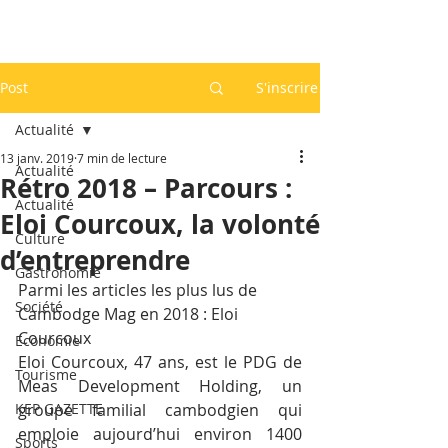
Post
S'inscrire
Actualité
13 janv. 2019
7 min de lecture
Actualité
Rétro 2018 – Parcours :
Actualité
Eloi Courcoux, la volonté
Culture
d’entreprendre
Gastronomie
Parmi les articles les plus lus de 
Société
Cambodge Mag en 2018 : Eloi 
Courcoux
Economie
Eloi Courcoux, 47 ans, est le PDG de 
Tourisme
Meas Development Holding, un 
KEP GAZETTE
groupe familial cambodgien qui 
emploie aujourd’hui environ 1400 
Sports