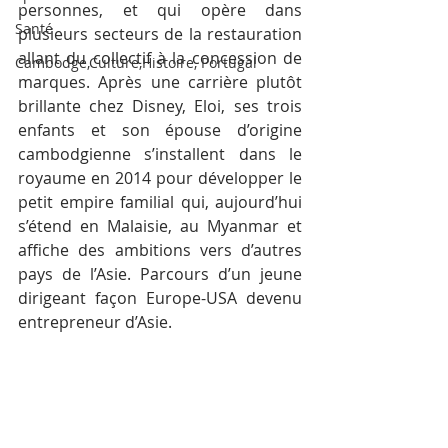
personnes, et qui opère dans 
Santé
plusieurs secteurs de la restauration 
allant du collectif à la concession de 
Cambodge,Culture,Histoire, Portugal
marques. Après une carrière plutôt 
brillante chez Disney, Eloi, ses trois 
enfants et son épouse d’origine 
cambodgienne s’installent dans le 
royaume en 2014 pour développer le 
petit empire familial qui, aujourd’hui 
s’étend en Malaisie, au Myanmar et 
affiche des ambitions vers d’autres 
pays de l’Asie. Parcours d’un jeune 
dirigeant façon Europe-USA devenu 
entrepreneur d’Asie.