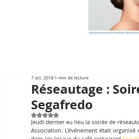
7 oct. 2018
1 min de lecture
Réseautage : Soir
Segafredo
Noté NaN étoiles sur 5.
Jeudi dernier eu lieu la soirée de réseau
Association. L’événement était organisé 
dans les locaux du café-restaurant 
Segaf