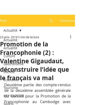
Post
S'inscrire
Actualité
23 janv. 2019
5 min de lecture
Actualité
Promotion de la
Actualité
Francophonie (2) :
Culture
Valentine Gigaudaut,
Gastronomie
déconstruire l’idée que
Société
le français va mal
Economie
Deuxième partie des compte-rendus 
Tourisme
de la deuxième assemblée générale 
KEP GAZETTE
du Conseil pour la Promotion de la 
Francophonie au Cambodge avec 
Sports