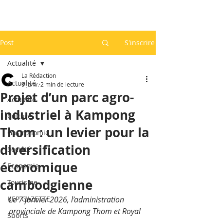
Post
S'inscrire
Actualité
La Rédaction
Actualité
9 janv.
2 min de lecture
Projet d’un parc agro-
Actualité
industriel à Kampong
Culture
Thom : un levier pour la
Gastronomie
diversification
Société
économique
Economie
cambodgienne
Tourisme
KEP GAZETTE
Le 7 janvier 2026, l’administration 
provinciale de Kampong Thom et Royal 
Sports