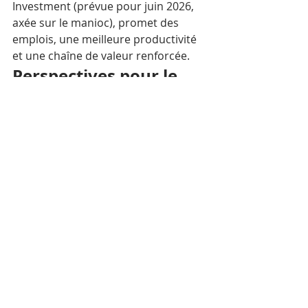
Investment (prévue pour juin 2026, 
axée sur le manioc), promet des 
emplois, une meilleure productivité 
et une chaîne de valeur renforcée.​
Perspectives pour le 
développement 
durable
Soutenu par la Politique nationale 
sur les noix de cajou, visant 25% de 
transformation d’ici 2027, ce projet 
pourrait débloquer le potentiel de 
Kampong Thom et positionner le 
Cambodge comme hub agro-
industriel régional. Les acteurs 
espèrent une mise en œuvre rapide 
pour stimuler la croissance inclusive.
Mots-clés :
Cambodge
Economie
Kampong Thom