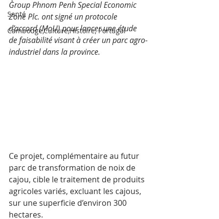
Group Phnom Penh Special Economic 
Santé
Zone Plc. ont signé un protocole 
d’accord (MoU) pour lancer une étude 
Cambodge,Culture,Histoire, Portugal
de faisabilité visant à créer un parc agro-
industriel dans la province. 
Ce projet, complémentaire au futur 
parc de transformation de noix de 
cajou, cible le traitement de produits 
agricoles variés, excluant les cajous, 
sur une superficie d’environ 300 
hectares.​