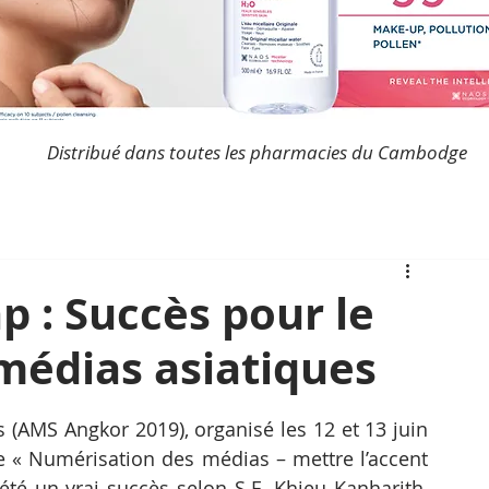
Distribué dans toutes les pharmacies du Cambodge
p : Succès pour le
édias asiatiques
(AMS Angkor 2019), organisé les 12 et 13 juin 
e « Numérisation des médias – mettre l’accent 
té un vrai succès selon S.E. Khieu Kanharith, 