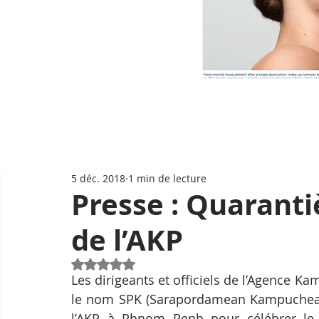
5 déc. 2018
1 min de lecture
Presse : Quarant
de l’AKP
Noté NaN étoiles sur 5.
Les dirigeants et officiels de l’Agence 
le nom SPK (Sarapordamean Kampuchea), 
l’AKP à Phnom Penh pour célébrer le q