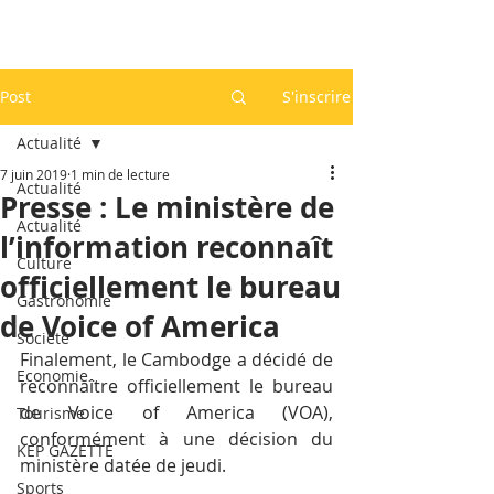
Post
S'inscrire
Actualité
7 juin 2019
1 min de lecture
Actualité
Presse : Le ministère de
Actualité
l’information reconnaît
Culture
officiellement le bureau
Gastronomie
de Voice of America
Société
Finalement, le Cambodge a décidé de 
Economie
reconnaître officiellement le bureau 
de Voice of America (VOA), 
Tourisme
conformément à une décision du 
KEP GAZETTE
ministère datée de jeudi.
Sports