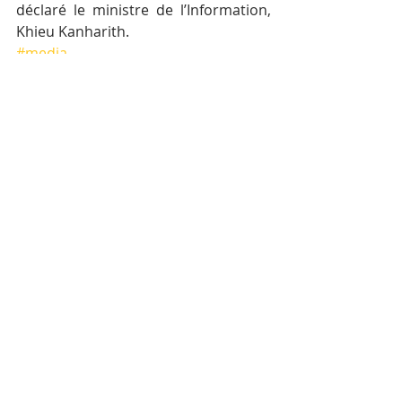
déclaré le ministre de l’Information, 
Khieu Kanharith.
#media
Posts récents
Voir tout