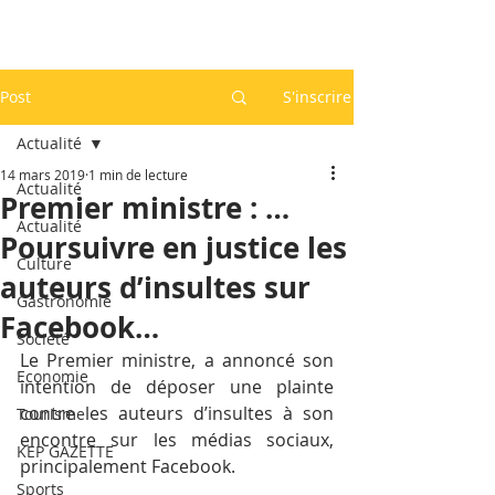
Post
S'inscrire
Actualité
14 mars 2019
1 min de lecture
Actualité
Premier ministre : …
Actualité
Poursuivre en justice les
Culture
auteurs d’insultes sur
Gastronomie
Facebook…
Société
Le Premier ministre, a annoncé son 
Economie
intention de déposer une plainte 
contre les auteurs d’insultes à son 
Tourisme
encontre sur les médias sociaux, 
KEP GAZETTE
principalement Facebook.
Sports