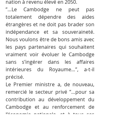
nation à revenu élevé en 2050.
”…Le Cambodge ne peut pas 
totalement dépendre des aides 
étrangères et ne doit pas brader son 
indépendance et sa souveraineté. 
Nous voulons être de bons amis avec 
les pays partenaires qui souhaitent 
vraiment voir évoluer le Cambodge 
sans s’ingérer dans les affaires 
intérieures du Royaume…”, a-t-il 
précisé.
Le Premier ministre a, de nouveau, 
remercié le secteur privé ”…pour sa 
contribution au développement du 
Cambodge et au renforcement de 
l’économie nationale, et à tous ses 
compatriotes pour leur participation 
au maintien de la paix dans le 
pays…”.