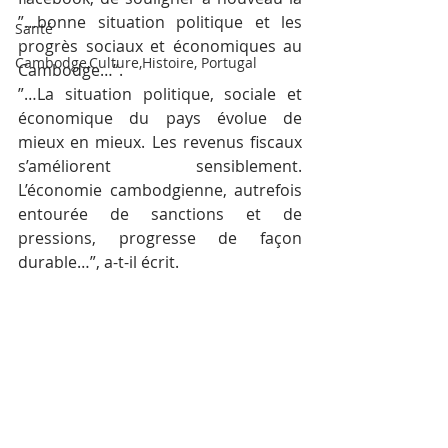
”…bonne situation politique et les 
Santé
progrès sociaux et économiques au 
Cambodge,Culture,Histoire, Portugal
Cambodge…”.
”…La situation politique, sociale et 
économique du pays évolue de 
mieux en mieux. Les revenus fiscaux 
s’améliorent sensiblement. 
L’économie cambodgienne, autrefois 
entourée de sanctions et de 
pressions, progresse de façon 
durable…”, a-t-il écrit.