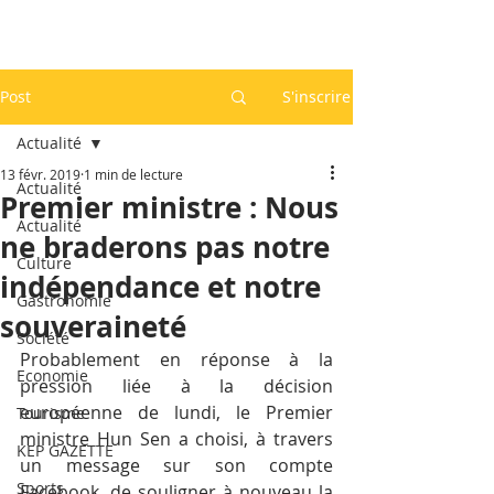
Post
S'inscrire
Actualité
13 févr. 2019
1 min de lecture
Actualité
Premier ministre : Nous
Actualité
ne braderons pas notre
Culture
indépendance et notre
Gastronomie
souveraineté
Société
Probablement en réponse à la 
Economie
pression liée à la décision 
européenne de lundi, le Premier 
Tourisme
ministre Hun Sen a choisi, à travers 
KEP GAZETTE
un message sur son compte 
Sports
Facebook, de souligner à nouveau la 