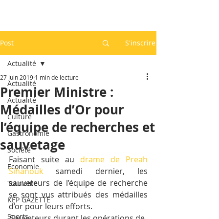
Post
S'inscrire
Actualité
27 juin 2019
1 min de lecture
Actualité
Premier Ministre :
Actualité
Médailles d’Or pour
Culture
l’équipe de recherches et
Gastronomie
sauvetage
Société
Faisant suite au 
drame de Preah 
Economie
Sihanouk
 samedi dernier, les 
sauveteurs de l’équipe de recherche 
Tourisme
se sont vus attribués des médailles 
KEP GAZETTE
d’or pour leurs efforts.
Sports
Sauveteurs durant les opérations de 