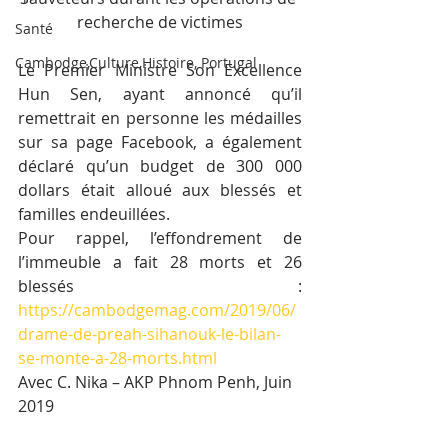
recherche de victimes
Santé
Cambodge,Culture,Histoire, Portugal
Le Premier Ministre Son Excellence 
Hun Sen, ayant annoncé qu’il 
remettrait en personne les médailles 
sur sa page Facebook, a également 
déclaré qu’un budget de 300 000 
dollars était alloué aux blessés et 
familles endeuillées.
Pour rappel, l’effondrement de 
l’immeuble a fait 28 morts et 26 
blessés : 
https://cambodgemag.com/2019/06/
drame-de-preah-sihanouk-le-bilan-
se-monte-a-28-morts.html 
Avec C. Nika – AKP Phnom Penh, Juin 
2019