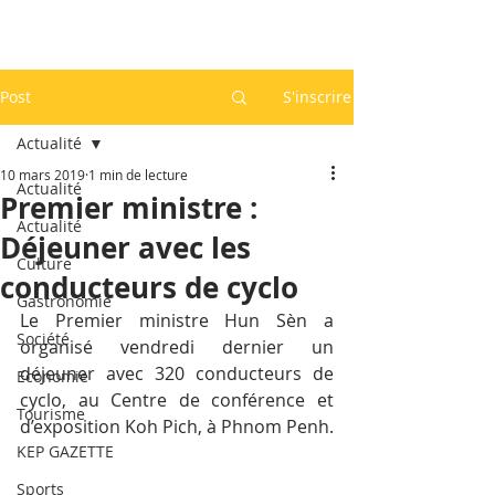
Post
S'inscrire
Actualité
10 mars 2019
1 min de lecture
Actualité
Premier ministre :
Actualité
Déjeuner avec les
Culture
conducteurs de cyclo
Gastronomie
Le Premier ministre Hun Sèn a 
Société
organisé vendredi dernier un 
déjeuner avec 320 conducteurs de 
Economie
cyclo, au Centre de conférence et 
Tourisme
d’exposition Koh Pich, à Phnom Penh.
KEP GAZETTE
Sports