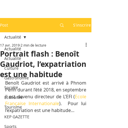
Post
S'inscrire
Actualité
17 avr. 2019
2 min de lecture
Actualité
Portrait flash : Benoît
Actualité
Gaudriot, l’expatriation
Culture
est une habitude
Gastronomie
Benoît Gaudriot est arrivé à Phnom 
Société
Penh durant l’été 2018, en septembre 
il est devenu directeur de L’EFI (
Ecole 
Economie
Française Internationale
).  Pour lui 
Tourisme
l’expatriation est une habitude…
KEP GAZETTE
Sports