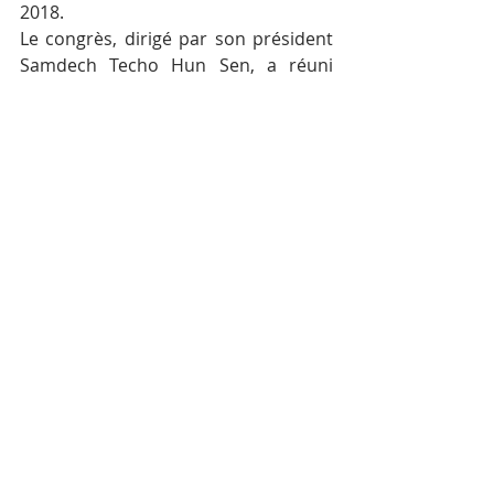
2018.
Le congrès, dirigé par son président 
Samdech Techo Hun Sen, a réuni 
mardi 3 164 membres.
Posts récents
Voir tout