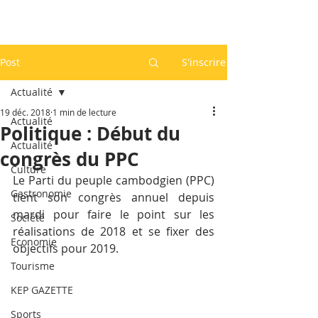
Post
S'inscrire
Actualité
19 déc. 2018
1 min de lecture
Actualité
Politique : Début du
Actualité
congrès du PPC
Culture
Le Parti du peuple cambodgien (PPC) 
Gastronomie
tient son congrès annuel depuis 
mardi pour faire le point sur les 
Société
réalisations de 2018 et se fixer des 
Economie
objectifs pour 2019.
Tourisme
KEP GAZETTE
Sports