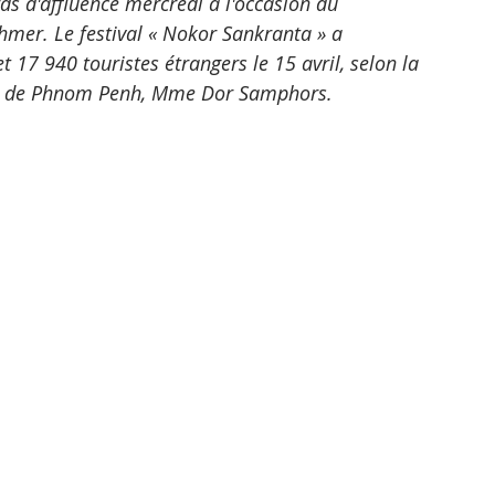
s d'affluence mercredi à l'occasion du 
hmer. Le festival « Nokor Sankranta » a 
17 940 touristes étrangers le 15 avril, selon la 
ale de Phnom Penh, Mme Dor Samphors.