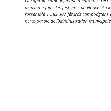
La capitale cambodgienne a battu des record
deuxième jour des festivités du Nouvel An k
rassemblé 1 583 307 fêtards cambodgiens et 
porte-parole de l'Administration municip