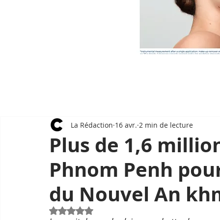
La Rédaction
16 avr.
2 min de lecture
Plus de 1,6 milli
Phnom Penh pour
du Nouvel An kh
Noté NaN étoiles sur 5.