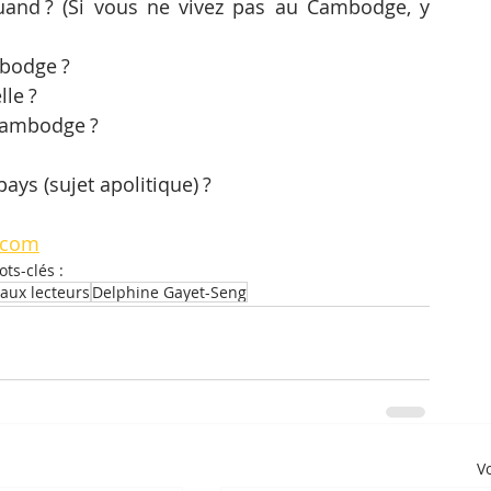
and ? (Si vous ne vivez pas au Cambodge, y 
bodge ?
lle ?
 Cambodge ?
ays (sujet apolitique) ?
y.com
ts-clés :
aux lecteurs
Delphine Gayet-Seng
Vo