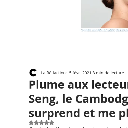
La Rédaction
15 févr. 2021
3 min de lecture
Plume aux lecteur
Seng, le Cambod
surprend et me p
Noté NaN étoiles sur 5.