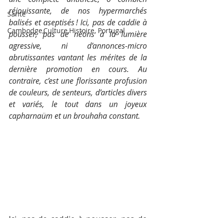
réjouissante, de nos hypermarchés 
Santé
balisés et aseptisés ! Ici, pas de caddie à 
Cambodge,Culture,Histoire, Portugal
pousser, pas de néons à la lumière 
agressive, ni d’annonces-micro 
abrutissantes vantant les mérites de la 
dernière promotion en cours. Au 
contraire, c’est une florissante profusion 
de couleurs, de senteurs, d’articles divers 
et variés, le tout dans un joyeux 
capharnaüm et un brouhaha constant. 