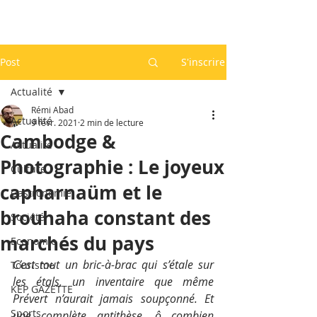
Post
S'inscrire
Actualité
Rémi Abad
Actualité
9 févr. 2021
2 min de lecture
Cambodge &
Actualité
Photographie : Le joyeux
Culture
capharnaüm et le
Gastronomie
brouhaha constant des
Société
marchés du pays
Economie
C’est tout un bric-à-brac qui s’étale sur 
Tourisme
les étals, un inventaire que même 
KEP GAZETTE
Prévert n’aurait jamais soupçonné. Et 
Sports
une complète antithèse, ô combien 