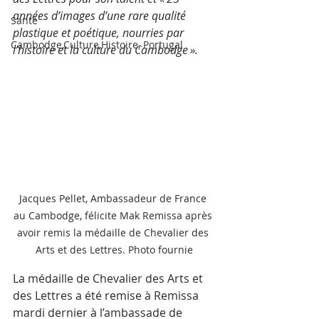
années d’images d’une rare qualité 
Santé
plastique et poétique, nourries par 
Cambodge,Culture,Histoire, Portugal
l’histoire et la culture du Cambodge ».
Jacques Pellet, Ambassadeur de France 
au Cambodge, félicite Mak Remissa après 
avoir remis la médaille de Chevalier des 
Arts et des Lettres. Photo fournie
La médaille de Chevalier des Arts et 
des Lettres a été remise à Remissa 
mardi dernier à l’ambassade de 