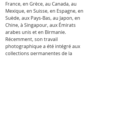
France, en Grèce, au Canada, au 
Mexique, en Suisse, en Espagne, en 
Suède, aux Pays-Bas, au Japon, en 
Chine, à Singapour, aux Émirats 
arabes unis et en Birmanie.
Récemment, son travail 
photographique a été intégré aux 
collections permanentes de la 
National Gallery of Victoria (NGV), du 
musée Guimet, du musée de l’Élysée 
et du musée d’art de Singapour.
Depuis 2006, il travaille pour l’Agence 
européenne de presse au 
Cambodge. Il est unanimement 
reconnu comme le plus brillant 
photojournaliste du pays.
Mots-clés :
Cambodge
Actualité
Photographie