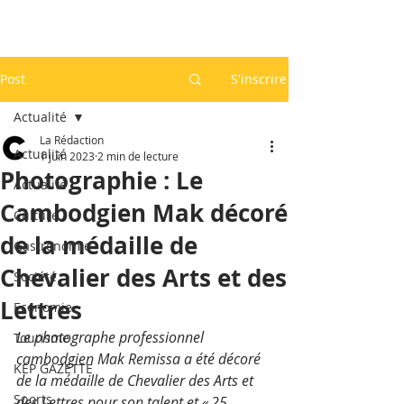
Post
S'inscrire
Actualité
La Rédaction
Actualité
1 juin 2023
2 min de lecture
Photographie : Le
Actualité
Cambodgien Mak décoré
Culture
de la médaille de
Gastronomie
Chevalier des Arts et des
Société
Lettres
Economie
Le photographe professionnel 
Tourisme
cambodgien Mak Remissa a été décoré 
KEP GAZETTE
de la médaille de Chevalier des Arts et 
Sports
des Lettres pour son talent et « 25 