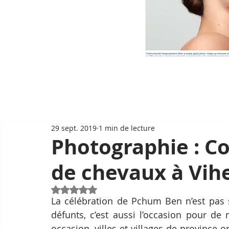
29 sept. 2019
1 min de lecture
Photographie : Co
de chevaux à Vih
Noté NaN étoiles sur 5.
La célébration de Pchum Ben n’est pas 
défunts, c’est aussi l’occasion pour de
occasion, villes et villages de province or