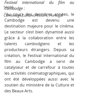
Festival international du film au 
Santé
Cambodge :
”Au cours des dernières années, le 
Cambodge,Culture,Histoire, Portugal
Cambodge est devenu une 
destination majeure pour le cinéma. 
Le secteur s’est bien dynamisé aussi 
grâce à la collaboration entre les 
talents cambodgiens et les 
producteurs étrangers. Depuis sa 
création, le Festival international du 
film au Cambodge a servi de 
catalyseur et de carrefour à toutes 
les activités cinématographiques, qui 
ont été développées aussi avec le 
soutien du ministère de la Culture et 
des Beaux-Arts.