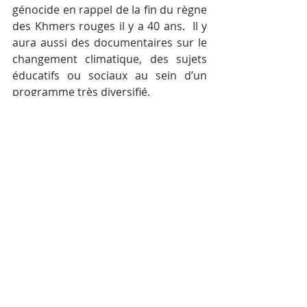
génocide en rappel de la fin du règne 
des Khmers rouges il y a 40 ans.  Il y 
aura aussi des documentaires sur le 
changement climatique, des sujets 
éducatifs ou sociaux au sein d’un 
programme très diversifié.
Je profite de cette occasion pour 
remercier tous les sponsors et 
partenaires et j’invite le public à bien 
profiter de cette neuvième édition 
du Festival international du film au 
Cambodge”.
Son Excellence Madame Phoeurng 
Sackona, Ministre de la Culture et 
des beaux-Arts