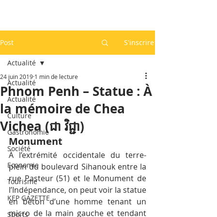
Post
S'inscrire
Actualité
24 juin 2019
1 min de lecture
Actualité
Phnom Penh – Statue : À
Actualité
la mémoire de Chea
Culture
Vichea (ជា វិជ្ជា)
Gastronomie
Monument
Société
À l’extrémité occidentale du terre-
Economie
plein du boulevard Sihanouk entre la 
rue Pasteur (51) et le Monument de 
Tourisme
l’Indépendance, on peut voir la statue 
KEP GAZETTE
en béton d’une homme tenant un 
micro de la main gauche et tendant 
Sports