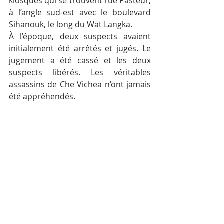
kiosques qui se trouvent rue Pasteur, 
à l’angle sud-est avec le boulevard 
Sihanouk, le long du Wat Langka.
À l’époque, deux suspects avaient 
initialement été arrêtés et jugés. Le 
jugement a été cassé et les deux 
suspects libérés. Les véritables 
assassins de Che Vichea n’ont jamais 
été appréhendés.
Texte : Pascal Médeville ; 
Photographies : Wikipedia, Pascal 
Médeville
Posts récents
Voir tout