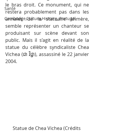
le bras droit. Ce monument, qui ne 
Santé
restera probablement pas dans les 
Cambodge,Culture,Histoire, Portugal
annales de la statuaire khmère, 
semble représenter un chanteur se 
produisant sur scène devant son 
public. Mais il s’agit en réalité de la 
statue du célèbre syndicaliste Chea 
Vichea (ជា វិជ្ជា), assassiné le 22 janvier 
2004.
Statue de Chea Vichea (Crédits 