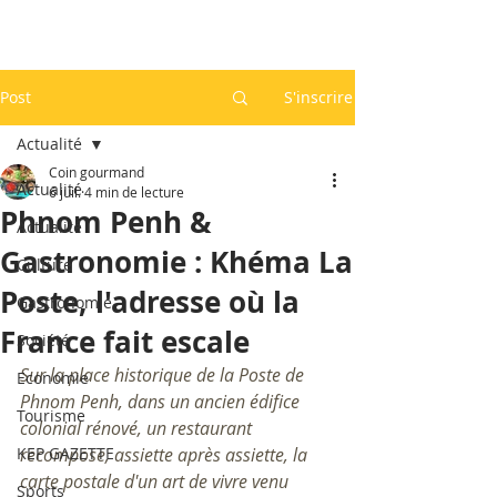
Post
S'inscrire
Actualité
Coin gourmand
Actualité
6 juil.
4 min de lecture
Phnom Penh &
Actualité
Gastronomie : Khéma La
Culture
Poste, l'adresse où la
Gastronomie
France fait escale
Société
Sur la place historique de la Poste de 
Economie
Phnom Penh, dans un ancien édifice 
Tourisme
colonial rénové, un restaurant 
KEP GAZETTE
recompose, assiette après assiette, la 
carte postale d'un art de vivre venu 
Sports