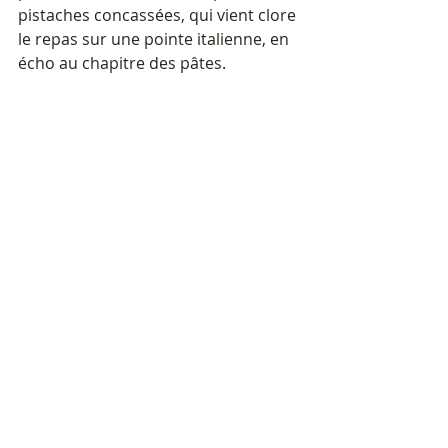
pistaches concassées, qui vient clore 
le repas sur une pointe italienne, en 
écho au chapitre des pâtes.
Tiramisu à la pistache 
 ·  $6,90
Au petit matin comme à la pause 
déjeuner, l'adresse change 
simplement de registre : un Free 
Flow Breakfast réunit viennoiseries 