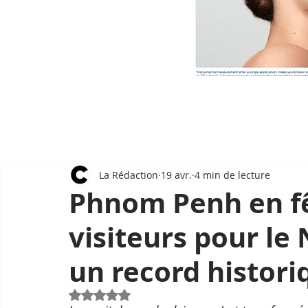
La Rédaction
19 avr.
4 min de lecture
Phnom Penh en fêt
visiteurs pour le
un record histori
Noté NaN étoiles sur 5.