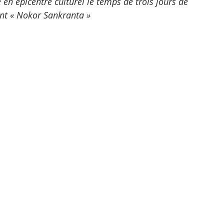
en épicentre culturel le temps de trois jours de 
ent « Nokor Sankranta »