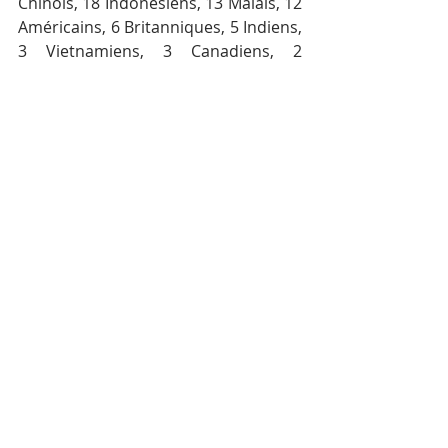
Chinois, 18 Indonésiens, 13 Malais, 12 
Américains, 6 Britanniques, 5 Indiens, 
3 Vietnamiens, 3 Canadiens, 2 
Hongrois, 2 Pakistanais, 2 Japonais, 2 
Nigérians, 1 Belge, 1 Kazakhstanais, 1 
Polonais, 1 Jordanien et 1 Suisse. 
Parmi ceux-ci, 470 se sont rétablis 
avec succès.
Par Heng Panha — AKP
Mots-clés :
Cambodge
Actualité
Covid-19
Posts récents
Voir tout