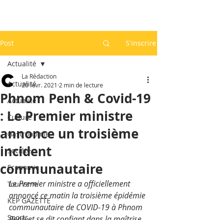
Post
S'inscrire
Actualité
La Rédaction
Actualité
20 févr. 2021
2 min de lecture
Phnom Penh & Covid-19
Actualité
: Le Premier ministre
Culture
annonce un troisième
Gastronomie
incident
Société
communautaire
Economie
Le Premier ministre a officiellement 
Tourisme
annoncé ce matin la troisième épidémie 
KEP GAZETTE
communautaire de COVID-19 à Phnom 
Sports
Penh et se dit confiant dans la maîtrise 