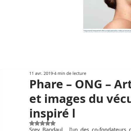
11 avr. 2019
4 min de lecture
Phare – ONG – Art
et images du vécu
inspiré l
Noté NaN étoiles sur 5.
Srey Bandaul,  l’un des co-fondateurs d