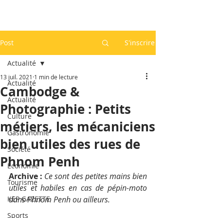
Post
S'inscrire
Actualité
13 juil. 2021
1 min de lecture
Actualité
Cambodge &
Actualité
Photographie : Petits
Culture
métiers, les mécaniciens
Gastronomie
bien utiles des rues de
Société
Phnom Penh
Economie
Archive : 
Ce sont des petites mains bien 
Tourisme
utiles et habiles en cas de pépin-moto 
KEP GAZETTE
dans Phnom Penh ou ailleurs. 
Sports