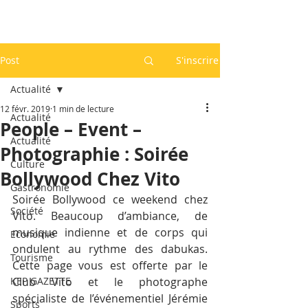
Post
S'inscrire
Actualité
12 févr. 2019
1 min de lecture
Actualité
People – Event –
Actualité
Photographie : Soirée
Culture
Bollywood Chez Vito
Gastronomie
Soirée Bollywood ce weekend chez 
Société
Vito. Beaucoup d’ambiance, de 
musique indienne et de corps qui 
Economie
ondulent au rythme des dabukas. 
Tourisme
Cette page vous est offerte par le 
KEP GAZETTE
Club Vito et le photographe 
spécialiste de l’événementiel Jérémie 
Sports