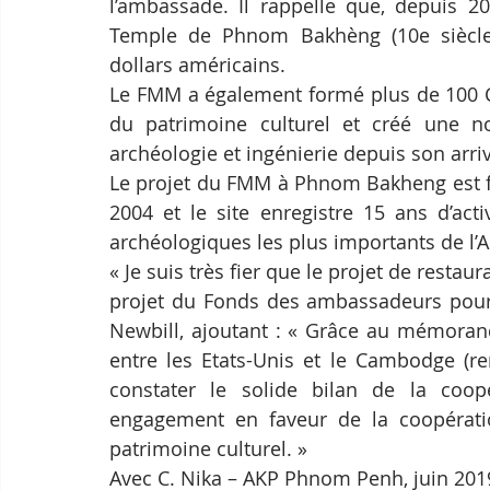
l’ambassade. Il rappelle que, depuis 20
Temple de Phnom Bakhèng (10e siècle) 
dollars américains.
Le FMM a également formé plus de 100 C
du patrimoine culturel et créé une nou
archéologie et ingénierie depuis son ar
Le projet du FMM à Phnom Bakheng est f
2004 et le site enregistre 15 ans d’activ
archéologiques les plus importants de l’A
« Je suis très fier que le projet de resta
projet du Fonds des ambassadeurs pour l
Newbill, ajoutant : « Grâce au mémorand
entre les Etats-Unis et le Cambodge (re
constater le solide bilan de la coop
engagement en faveur de la coopératio
patrimoine culturel. »
Avec C. Nika – AKP Phnom Penh, juin 20