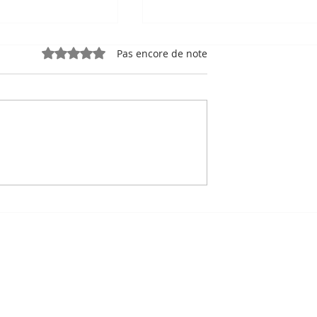
Noté 0 étoile sur 5.
Pas encore de note
e, sport-roi à
Bou Meng : le peintre qu
 Stade
a survécu en dessinant 
 de Phnom
visage de ses bourreaux
Un des sept survivants 
Tuol Sleng