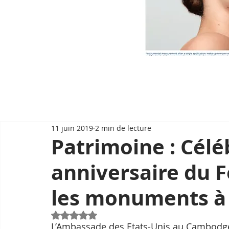
11 juin 2019
2 min de lecture
Patrimoine : Célé
anniversaire du 
les monuments 
Noté NaN étoiles sur 5.
L’Ambassade des Etats-Unis au Cambodge p