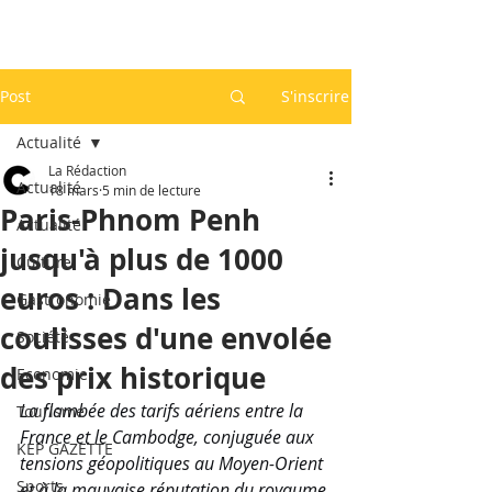
Post
S'inscrire
Actualité
La Rédaction
Actualité
18 mars
5 min de lecture
Paris-Phnom Penh
Actualité
jusqu'à plus de 1000
Culture
euros : Dans les
Gastronomie
coulisses d'une envolée
Société
des prix historique
Economie
La flambée des tarifs aériens entre la 
Tourisme
France et le Cambodge, conjuguée aux 
KEP GAZETTE
tensions géopolitiques au Moyen-Orient 
Sports
et à la mauvaise réputation du royaume 