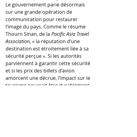
Le gouvernement parie désormais 
sur une grande opération de 
communication pour restaurer 
l’image du pays. Comme le résume 
Thourn Sinan, de la 
Pacific Asia Travel 
Association
, « la réputation d’une 
destination est étroitement liée à sa 
sécurité perçue ». Si les autorités 
parviennent à garantir cette sécurité 
et si les prix des billets d’avion 
amorcent une décrue, l’impact sur le 
tourisme pourrait être durablement 
positif. À défaut, la saison touristique 
2026 s’annonce comme l’une des 
plus complexes de la décennie pour 
l’ancien royaume khmer.
Le tableau de bord des prix