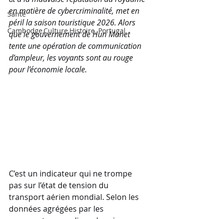
en matière de cybercriminalité, met en 
Santé
péril la saison touristique 2026. Alors 
Cambodge,Culture,Histoire, Portugal
que le gouvernement de Hun Manet 
tente une opération de communication 
d’ampleur, les voyants sont au rouge 
pour l’économie locale.
C’est un indicateur qui ne trompe 
pas sur l’état de tension du 
transport aérien mondial. Selon les 
données agrégées par les 