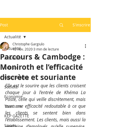
Post
S'inscrire
Actualité
Christophe Gargiulo
Actualité
12 nov. 2020
3 min de lecture
Parcours & Cambodge :
Actualité
Moniroth et l’efficacité
Culture
discrète et souriante
Gastronomie
Elle est le sourire que les clients croisent 
Société
chaque jour à l’entrée de Khéma La 
Economie
Poste, celle qui veille discrètement, mais 
avec une efficacité redoutable à ce que 
Tourisme
les clients se sentent bien dans 
KEP GAZETTE
l’établissement. Les clients, mais aussi la 
Sports
vingtaine d’employés qu’elle supervise. 