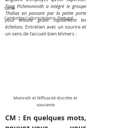
Tang Pichmoniroth a intégré le groupe 
Santé
Thalias en passant par la petite porte 
Cambodge,Culture,Histoire, Portugal
pour ensuite gravir rapidement les 
échelons. 
Entretien avec un sourire et 
un sens de l’accueil bien khmers : 
Moniroth et l’efficacité discrète et 
souriante
CM : En quelques mots, 
pouvez-vous vous 