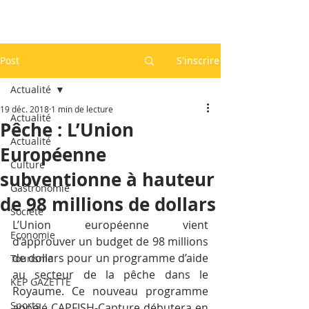
Post
S'inscrire
Actualité
19 déc. 2018
1 min de lecture
Actualité
Pêche : L’Union
Actualité
Européenne
Culture
subventionne à hauteur
Gastronomie
de 98 millions de dollars
Société
L’Union européenne vient 
Economie
d’approuver un budget de 98 millions 
de dollars pour un programme d’aide 
Tourisme
au secteur de la pêche dans le 
KEP GAZETTE
Royaume. Ce nouveau programme 
Sports
appelé CAPFISH-Capture débutera en 