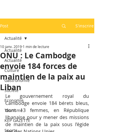
Post
S'inscrire
Actualité
10 janv. 2019
1 min de lecture
Actualité
ONU : Le Cambodge
Actualité
envoie 184 forces de
Culture
maintien de la paix au
Gastronomie
Liban
Société
Le gouvernement royal du 
Economie
Cambodge envoie 184 bérets bleus, 
dont 13 femmes, en République 
Tourisme
libanaise pour y mener des missions 
KEP GAZETTE
de maintien de la paix sous l’égide 
Sports
des des Nations Unies.