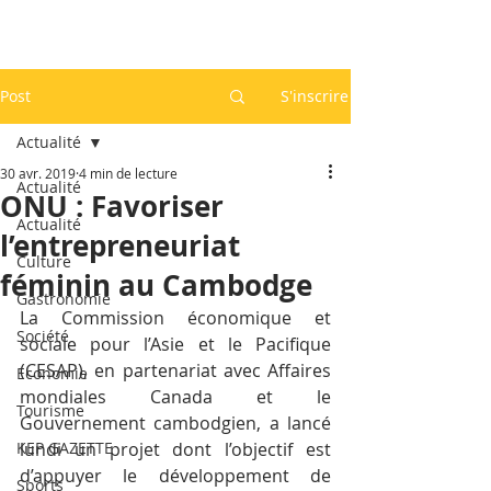
Post
S'inscrire
Actualité
30 avr. 2019
4 min de lecture
Actualité
ONU : Favoriser
Actualité
l’entrepreneuriat
Culture
féminin au Cambodge
Gastronomie
La Commission économique et 
Société
sociale pour l’Asie et le Pacifique 
(CESAP), en partenariat avec Affaires 
Economie
mondiales Canada et le 
Tourisme
Gouvernement cambodgien, a lancé 
KEP GAZETTE
lundi un projet dont l’objectif est 
d’appuyer le développement de 
Sports