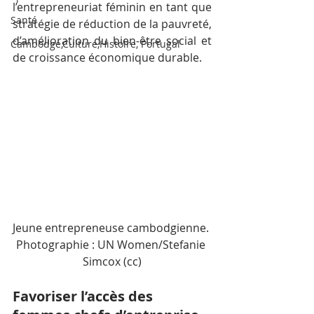
l’entrepreneuriat féminin en tant que 
Santé
stratégie de réduction de la pauvreté, 
d’amélioration du bien-être social et 
Cambodge,Culture,Histoire, Portugal
de croissance économique durable.
Jeune entrepreneuse cambodgienne. 
Photographie : UN Women/Stefanie 
Simcox (cc)
Favoriser l’accès des 