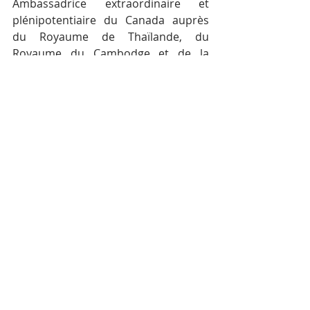
Ambassadrice extraordinaire et 
plénipotentiaire du Canada auprès 
du Royaume de Thaïlande, du 
Royaume du Cambodge et de la 
République démocratique populaire 
lao et Pauline Tamesis, 
Coordonnatrice résidente des 
Nations Unies au Cambodge. Après le 
lancement, une consultation 
nationale de deux jours et une 
formation à l’intention des décideurs 
seront organisées. Elles porteront 
sur la prise en compte des besoins 
des femmes et des questions liées 
aux femmes dans les politiques et les 
autres initiatives visant à soutenir 
l’entrepreneuriat et l’inclusion 
financière et à mettre en place des 
conditions favorables aux 