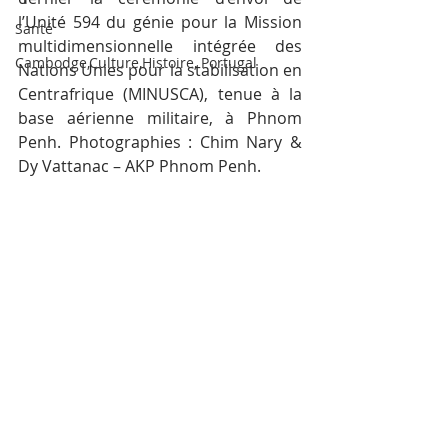
l’Unité 594 du génie pour la Mission 
Santé
multidimensionnelle intégrée des 
Cambodge,Culture,Histoire, Portugal
Nations Unies pour la stabilisation en 
Centrafrique (MINUSCA), tenue à la 
base aérienne militaire, à Phnom 
Penh. Photographies : Chim Nary & 
Dy Vattanac – AKP Phnom Penh.