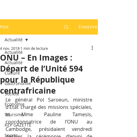
Post
S'inscrire
Actualité
4 nov. 2018
1 min de lecture
Actualité
ONU – En Images :
Actualité
Départ de l’Unité 594
Culture
pour la République
Gastronomie
centrafricaine
Société
Le général Pol Saroeun, ministre 
Economie
d’Etat chargé des missions spéciales, 
et Mme Pauline Tamesis, 
Tourisme
coordonnatrice de l’ONU au 
KEP GAZETTE
Cambodge, présidaient vendredi 
Sports
dernier la cérémonie d’envoi de 