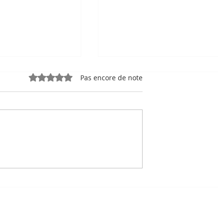
Noté 0 étoile sur 5.
Pas encore de note
e, sport-roi à
Bou Meng : le peintre qu
 Stade
a survécu en dessinant 
 de Phnom
visage de ses bourreaux
Un des sept survivants 
Tuol Sleng