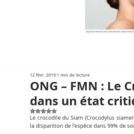
12 févr. 2019
1 min de lecture
ONG – FMN : Le C
dans un état crit
Noté NaN étoiles sur 5.
Le crocodile du Siam (Crocodylus siamensi
la disparition de l’espèce dans 99% de so