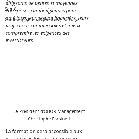
dirigeants de petites et moyennes 
Santé
entreprises cambodgiennes pour 
améliorer leur gestion financière, leurs 
Cambodge,Culture,Histoire, Portugal
projections commerciales et mieux 
comprendre les exigences des 
investisseurs.
Le Président d’OBOR Management 
Christophe Forsinetti
La formation sera accessible aux 
entreprises locales qui peuvent 