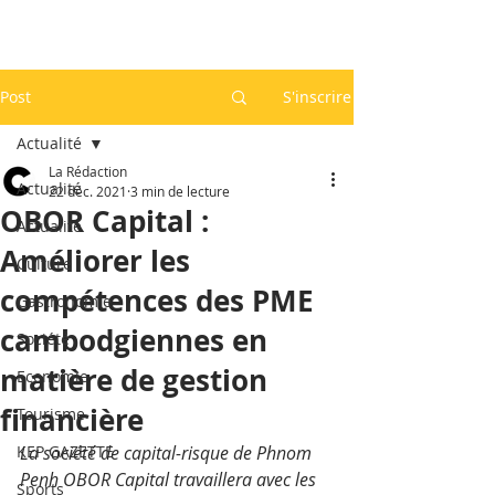
Post
S'inscrire
Actualité
La Rédaction
Actualité
22 déc. 2021
3 min de lecture
OBOR Capital :
Actualité
Améliorer les
Culture
compétences des PME
Gastronomie
cambodgiennes en
Société
matière de gestion
Economie
financière
Tourisme
KEP GAZETTE
La société de capital-risque de Phnom 
Penh OBOR Capital travaillera avec les 
Sports