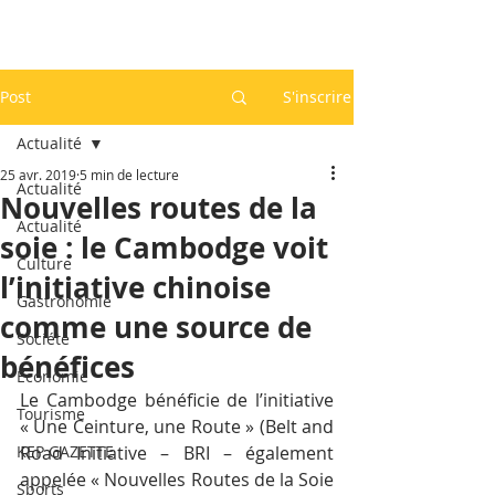
Post
S'inscrire
Actualité
25 avr. 2019
5 min de lecture
Actualité
Nouvelles routes de la
Actualité
soie : le Cambodge voit
Culture
l’initiative chinoise
Gastronomie
comme une source de
Société
bénéfices
Economie
Le Cambodge bénéficie de l’initiative 
Tourisme
« Une Ceinture, une Route » (Belt and 
KEP GAZETTE
Road Initiative – BRI – également 
appelée « Nouvelles Routes de la Soie 
Sports