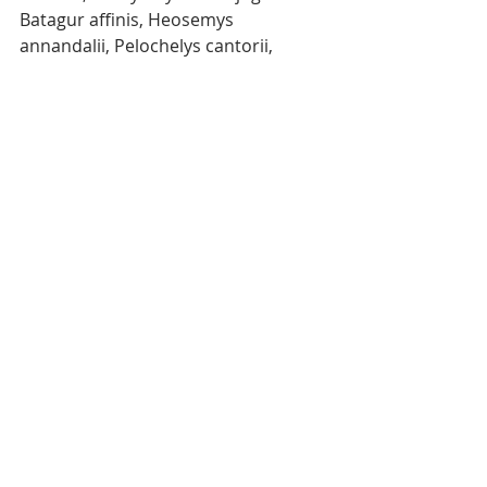
Batagur affinis, Heosemys 
annandalii, Pelochelys cantorii, 
Malayemys subtrijuga, Amyda 
cartilaginea, Indotestudo elongate, 
Manouria impressa, Heosemys 
grandis et Chelonia mydas.
ACCB
Mots-clés :
Cambodge
Actualité
Nature
Actualité
Posts récents
Voir tout