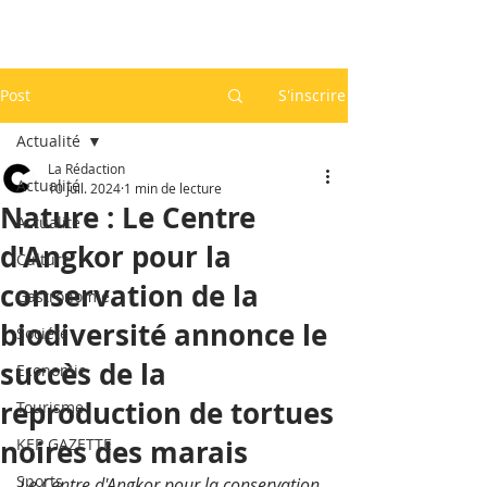
Post
S'inscrire
Actualité
La Rédaction
Actualité
10 juil. 2024
1 min de lecture
Nature : Le Centre
Actualité
d'Angkor pour la
Culture
conservation de la
Gastronomie
biodiversité annonce le
Société
succès de la
Economie
reproduction de tortues
Tourisme
noires des marais
KEP GAZETTE
Sports
Le Centre d'Angkor pour la conservation 