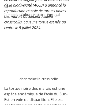
de la biodiversité (ACCB) a annoncé la 
Santé
reproduction réussie de tortues noires 
Cambodge,Culture,Histoire, Portugal
des marais ou Siebenrockiella 
crassicollis. La jeune tortue est née au 
centre le 9 juillet 2024.
Siebenrockiella crassicollis
La tortue noire des marais est une 
espèce endémique de l'Asie du Sud-
Est en voie de disparition. Elle est 