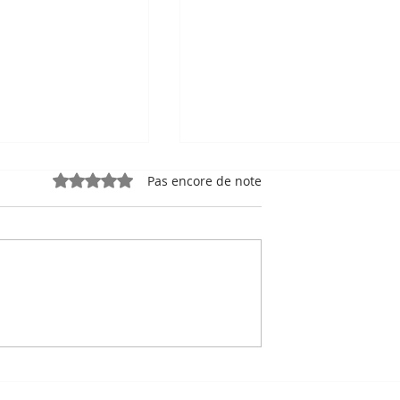
Noté 0 étoile sur 5.
Pas encore de note
e, sport-roi à
Bou Meng : le peintre qu
 Stade
a survécu en dessinant 
 de Phnom
visage de ses bourreaux
Un des sept survivants 