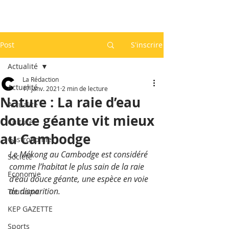
Post
S'inscrire
Actualité
La Rédaction
Actualité
17 janv. 2021
2 min de lecture
Nature : La raie d’eau
Actualité
douce géante vit mieux
Culture
au Cambodge
Gastronomie
Le Mékong au Cambodge est considéré 
Société
comme l’habitat le plus sain de la raie 
Economie
d’eau douce géante, une espèce en voie 
de disparition.  
Tourisme
KEP GAZETTE
Sports