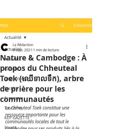
Post
S'inscrire
Actualité
La Rédaction
Actualité
9 sept. 2021
1 min de lecture
Nature & Cambodge : À
Actualité
propos du Chheuteal
Culture
Toek (ឈើទាលទឹក), arbre
Gastronomie
de prière pour les
Société
communautés
Economie
Le Chheuteal Toek constitue une 
Tourisme
ressource importante pour les 
KEP GAZETTE
communautés locales de tout le 
Sports
Cambodge pour ses produits liés à la 