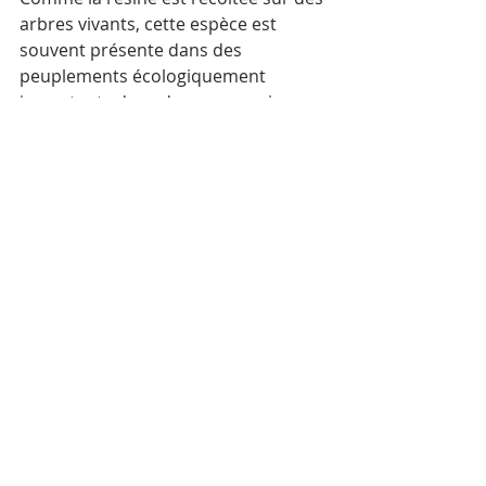
arbres vivants, cette espèce est 
souvent présente dans des 
peuplements écologiquement 
importants dans des zones qui 
auraient pu être déboisées. Les 
grands arbres créent un bon habitat 
pour les oiseaux nicheurs et les 
espèces d’abeilles sauvages. Les 
cochons sauvages mangent la résine 
fraîche lorsqu’elle tombe sur le sol.
Mots-clés :
Environnement
Chheuteal Toek
Posts récents
Voir tout