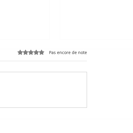
Noté 0 étoile sur 5.
Pas encore de note
e, sport-roi à
Bou Meng : le peintre qu
 Stade
a survécu en dessinant 
 de Phnom
visage de ses bourreaux
Un des sept survivants 
Tuol Sleng