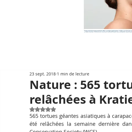
23 sept. 2018
1 min de lecture
Nature : 565 tort
relâchées à Krati
Noté NaN étoiles sur 5.
565 tortues géantes asiatiques à carapac
été relâchées la semaine dernière dans
Conservation Society (WCS).