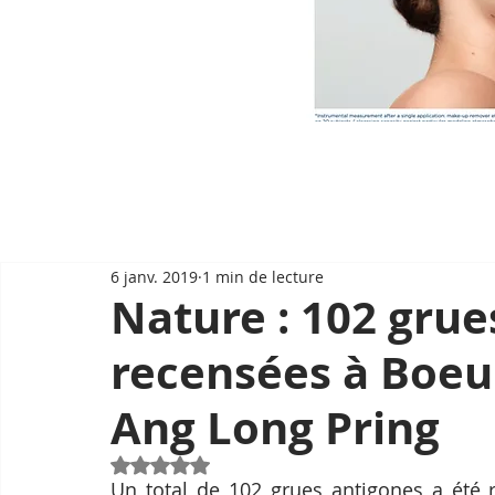
6 janv. 2019
1 min de lecture
Nature : 102 grue
recensées à Boeu
Ang Long Pring
Noté NaN étoiles sur 5.
Un total de 102 grues antigones a été 