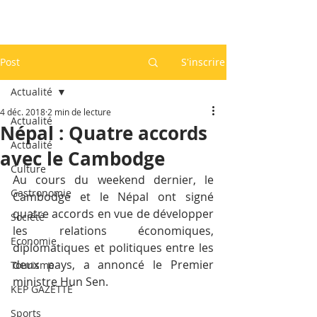
Post
S'inscrire
Actualité
4 déc. 2018
2 min de lecture
Actualité
Népal : Quatre accords
Actualité
avec le Cambodge
Culture
Au cours du weekend dernier, le 
Gastronomie
Cambodge et le Népal ont signé 
quatre accords en vue de développer 
Société
les relations économiques, 
Economie
diplomatiques et politiques entre les 
deux pays, a annoncé le Premier 
Tourisme
ministre Hun Sen.
KEP GAZETTE
Sports