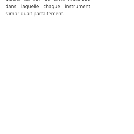
dans laquelle chaque instrument 
s’imbriquait parfaitement.
Première représentation de ce genre 
au Cambodge, cet Ethno-concert, 
soutenu et organisé par le 
Cambodian Living Art, devrait être 
renouvelé tous les deux ans.