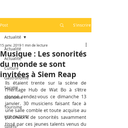
Post
S'inscrire
Actualité
15 janv. 2019
1 min de lecture
Actualité
Musique : Les sonorités
Actualité
du monde se sont
Culture
invitées à Siem Reap
Gastronomie
Ils étaient trente sur la scène de 
Société
l’Heritage Hub de Wat Bo à s’être 
donné rendez-vous ce dimanche 13 
Economie
janvier. 30 musiciens faisant face à 
Tourisme
une salle comble et toute acquise au 
KEP GAZETTE
patchwork de sonorités savamment 
tissé par ces jeunes talents venus du 
Sports